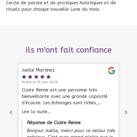
Cercle de parole et de pratiques holistiques et de
rituels pour chaque nouvelle Lune du mois.
Ils m'ont fait confiance
Joelle Martinez
La
Publié le 20 Juin 2026
Pub
Claire Renne est une personne très
Une
bienveillante avec une grande capacité
ac
d'écoute. Les échanges sont riches,
de
instructifs et chaque séance permet de
pa
Lire la suite...
Lir
ie
dérouler un peu plus le fil et ses noeuds
pr
cun
tout en cherchant l'apaisement.
proposé. T
Réponse de Claire Renne
de
so
Bonjour Joëlle, merci pour ce retour très
nt
de