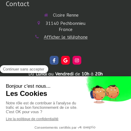
Contact
Claire Renne
31140
Pechbonnieu
France
Afficher le téléphone
Du
Lundi
au
Vendredi
de
10h
à
20h
©2021 Claire Renne - psychologue holistique. Séances
psycho-corporelles en extérieur.
Mentions légales